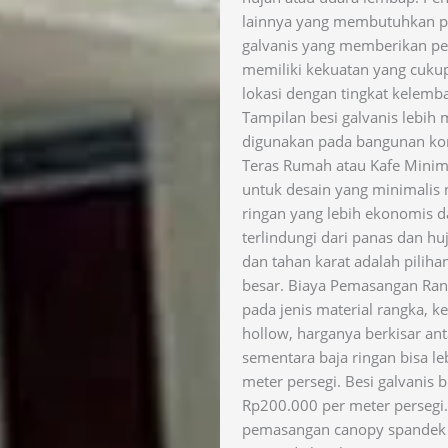
lainnya yang membutuhkan per
galvanis yang memberikan per
memiliki kekuatan yang cukup 
lokasi dengan tingkat kelemba
Tampilan besi galvanis lebih
digunakan pada bangunan ko
Teras Rumah atau Kafe Minim
untuk desain yang minimalis 
ringan yang lebih ekonomis 
terlindungi dari panas dan hu
dan tahan karat adalah pili
besar. Biaya Pemasangan Ra
pada jenis material rangka, ke
hollow, harganya berkisar an
sementara baja ringan bisa l
meter persegi. Besi galvanis 
Rp200.000 per meter persegi
pemasangan canopy spandek a