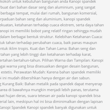
i kokoh untuk kebutuhan bangunan anda Kanopi spandek
erbuat dari bahan dasar seng dan aluminium, yang sangat
berbagai tempat, mulai dari rumah, bangunan komersial,
perpaduan bahan seng dan aluminium, kanopi spandek
kuatan, ketahanan terhadap cuaca ekstrem, serta daya tahan
kanopi ini memiliki bobot yang relatif ringan sehingga mudah
dalam berbagai bentuk struktur. Kelebihan Ketahanan Cuaca:
tuk tahan terhadap perubahan cuaca, baik panas maupun
untuk iklim tropis. Kuat dan Tahan Lama: Bahan seng dan
han yang lebih tinggi dan ketahanan terhadap karat,
ertahan bertahun-tahun. Pilihan Warna dan Tampilan: Kanopi
agai warna yang bisa disesuaikan dengan desain bangunan,
estetis. Perawatan Mudah: Karena bahan spandek memiliki
i ini mudah dibersihkan hanya dengan air dan sabun.
ng Kurang Baik: Bahan metalik pada spandek dapat menyerap
 area di bawahnya mungkin menjadi lebih panas, terutama
Saat hujan deras, suara tetesan air pada kanopi spandek bisa
rial lain, meskipun hal ini bisa diminimalkan dengan lapisan
Kanopi Spandek Kanopi spandek banyak digunakan untuk