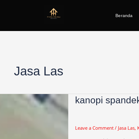
Beranda
Jasa Las
kanopi
kanopi spande
spandek
Leave a Comment
/
Jasa Las
,