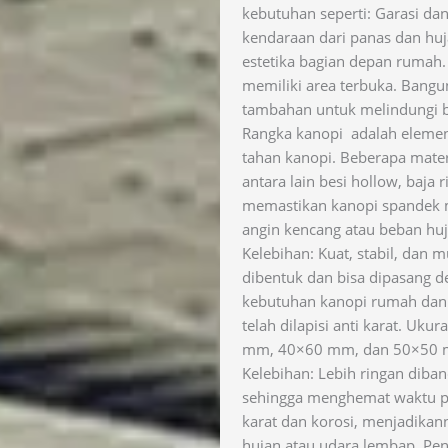
kebutuhan seperti: Garasi da
kendaraan dari panas dan h
estetika bagian depan rumah. 
memiliki area terbuka. Bangu
tambahan untuk melindungi b
Rangka kanopi adalah elemen 
tahan kanopi. Beberapa mate
antara lain besi hollow, baja 
memastikan kanopi spandek m
angin kencang atau beban huj
Kelebihan: Kuat, stabil, dan
dibentuk dan bisa dipasang d
kebutuhan kanopi rumah dan 
telah dilapisi anti karat. Uk
mm, 40×60 mm, dan 50×50 mm
Kelebihan: Lebih ringan diba
sehingga menghemat waktu pe
karat dan korosi, menjadikann
hujan atau udara lembap. Pe