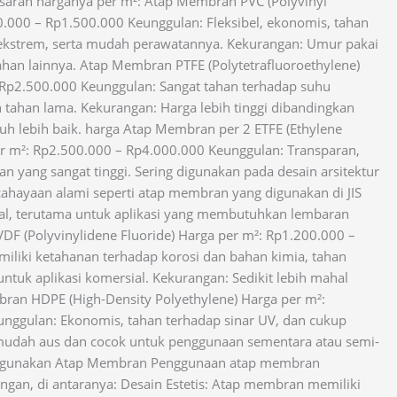
aran harganya per m²: Atap Membran PVC (Polyvinyl
0.000 – Rp1.500.000 Keunggulan: Fleksibel, ekonomis, tahan
 ekstrem, serta mudah perawatannya. Kekurangan: Umur pakai
han lainnya. Atap Membran PTFE (Polytetrafluoroethylene)
 Rp2.500.000 Keunggulan: Sangat tahan terhadap suhu
h tahan lama. Kekurangan: Harga lebih tinggi dibandingkan
h lebih baik. harga Atap Membran per 2 ETFE (Ethylene
er m²: Rp2.500.000 – Rp4.000.000 Keunggulan: Transparan,
an yang sangat tinggi. Sering digunakan pada desain arsitektur
hayaan alami seperti atap membran yang digunakan di JIS
al, terutama untuk aplikasi yang membutuhkan lembaran
DF (Polyvinylidene Fluoride) Harga per m²: Rp1.200.000 –
iliki ketahanan terhadap korosi dan bahan kimia, tahan
untuk aplikasi komersial. Kekurangan: Sedikit lebih mahal
ran HDPE (High-Density Polyethylene) Harga per m²:
nggulan: Ekonomis, tahan terhadap sinar UV, dan cukup
h mudah aus dan cocok untuk penggunaan sementara atau semi-
gunakan Atap Membran Penggunaan atap membran
gan, di antaranya: Desain Estetis: Atap membran memiliki