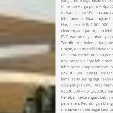
yang umum digunakan dan kis
Chloride) Harga per m²: Rp50
terhadap sinar UV dan cuaca
lebih pendek dibandingkan ba
Harga per m²: Rp1.500.000 –
ekstrem, anti-jamur, dan lebi
PVC, namun daya tahannya jau
Tetrafluoroethylene) Harga p
ringan, dan memiliki daya tah
unik atau membutuhkan penca
Kekurangan: Harga lebih mah
lebih besar. Atap Membran PV
Rp2.000.000 Keunggulan: Mem
lama, serta sering digunakan 
dibandingkan PVC. Atap Memb
Rp600.000 – Rp1.300.000 Keu
fleksibel. Kekurangan: Lebi
permanen. Keuntungan Meng
menawarkan berbagai keuntun