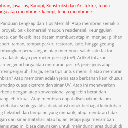
mbran
,
Jasa Las
,
Kanopi
,
Konstruksi dan Arsitektur
,
tenda
arga atap membrane
,
kanopi
,
tenda membrane
 Panduan Lengkap dan Tips Memilih Atap membran semakin
 proyek, baik komersial maupun residensial. Keunggulan
uaca, dan fleksibilitas desain membuat atap ini menjadi pilihan
perti taman, tempat parkir, restoran, kafe, hingga gedung
imbangkan pemasangan atap membran, salah satu faktor
n adalah biaya per meter persegi (m²). Artikel ini akan
mengenai harga atap membran per m², jenis-jenis atap
 mempengaruhi harga, serta tips untuk memilih atap membran
embran? Atap membran adalah jenis atap berbahan kain khusus
erhadap cuaca ekstrem dan sinar UV. Atap ini menawarkan
rbeda dengan atap konvensional yang lebih berat dan
yang lebih kuat. Atap membran dapat disesuaikan dalam
ketebalan, sehingga bisa diadaptasi untuk berbagai kebutuhan
g fleksibel dan tampilan yang menarik, atap membran tidak
an dari sinar matahari atau hujan, tetapi juga menambah
 Jenis atap ini biasa digunakan untuk melindungi area duduk di