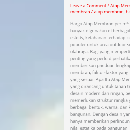
m2
Leave a Comment
/
Atap Me
membran
/
atap membran
,
h
Harga Atap Membran per m²:
banyak digunakan di berbagai
estetis, ketahanan terhadap c
populer untuk area outdoor se
olahraga. Bagi yang mempert
penting yang perlu diperhatika
memberikan panduan lengkap 
membran, faktor-faktor yang
yang sesuai. Apa Itu Atap M
yang dirancang untuk tahan t
desain modern dan ringan, be
memerlukan struktur rangka 
berbagai bentuk, warna, dan 
bangunan. Dengan desain yan
hanya memberikan perlindung
nilai estetika pada bangunan.