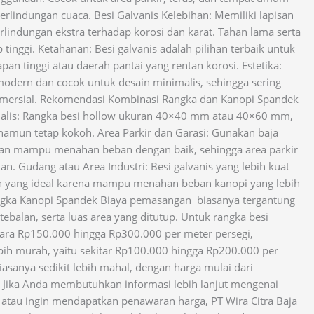
lindungan cuaca. Besi Galvanis Kelebihan: Memiliki lapisan
lindungan ekstra terhadap korosi dan karat. Tahan lama serta
tinggi. Ketahanan: Besi galvanis adalah pilihan terbaik untuk
pan tinggi atau daerah pantai yang rentan korosi. Estetika:
 modern dan cocok untuk desain minimalis, sehingga sering
mersial. Rekomendasi Kombinasi Rangka dan Kanopi Spandek
alis: Rangka besi hollow ukuran 40×40 mm atau 40×60 mm,
namun tetap kokoh. Area Parkir dan Garasi: Gunakan baja
dan mampu menahan beban dengan baik, sehingga area parkir
jan. Gudang atau Area Industri: Besi galvanis yang lebih kuat
han yang ideal karena mampu menahan beban kanopi yang lebih
ngka Kanopi Spandek Biaya pemasangan biasanya tergantung
tebalan, serta luas area yang ditutup. Untuk rangka besi
tara Rp150.000 hingga Rp300.000 per meter persegi,
ebih murah, yaitu sekitar Rp100.000 hingga Rp200.000 per
biasanya sedikit lebih mahal, dengan harga mulai dari
. Jika Anda membutuhkan informasi lebih lanjut mengenai
tau ingin mendapatkan penawaran harga, PT Wira Citra Baja