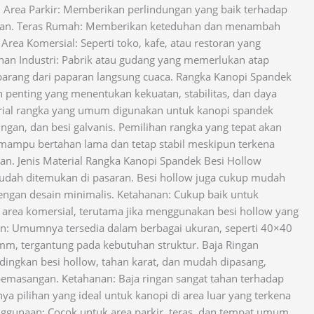
n Area Parkir: Memberikan perlindungan yang baik terhadap
ujan. Teras Rumah: Memberikan keteduhan dan menambah
Area Komersial: Seperti toko, kafe, atau restoran yang
nan Industri: Pabrik atau gudang yang memerlukan atap
arang dari paparan langsung cuaca. Rangka Kanopi Spandek
penting yang menentukan kekuatan, stabilitas, dan daya
rial rangka yang umum digunakan untuk kanopi spandek
ringan, dan besi galvanis. Pemilihan rangka yang tepat akan
ampu bertahan lama dan tetap stabil meskipun terkena
an. Jenis Material Rangka Kanopi Spandek Besi Hollow
 mudah ditemukan di pasaran. Besi hollow juga cukup mudah
engan desain minimalis. Ketahanan: Cukup baik untuk
area komersial, terutama jika menggunakan besi hollow yang
uran: Umumnya tersedia dalam berbagai ukuran, seperti 40×40
, tergantung pada kebutuhan struktur. Baja Ringan
ndingkan besi hollow, tahan karat, dan mudah dipasang,
masangan. Ketahanan: Baja ringan sangat tahan terhadap
ya pilihan yang ideal untuk kanopi di area luar yang terkena
nggunaan: Cocok untuk area parkir, teras, dan tempat umum