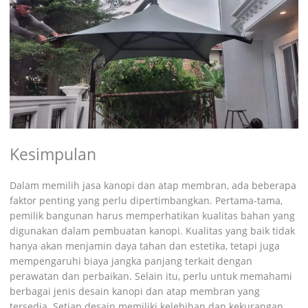
Kesimpulan
Dalam memilih jasa kanopi dan atap membran, ada beberapa
faktor penting yang perlu dipertimbangkan. Pertama-tama,
pemilik bangunan harus memperhatikan kualitas bahan yang
digunakan dalam pembuatan kanopi. Kualitas yang baik tidak
hanya akan menjamin daya tahan dan estetika, tetapi juga
mempengaruhi biaya jangka panjang terkait dengan
perawatan dan perbaikan. Selain itu, perlu untuk memahami
berbagai jenis desain kanopi dan atap membran yang
tersedia. Setiap desain memiliki kelebihan dan kekurangan