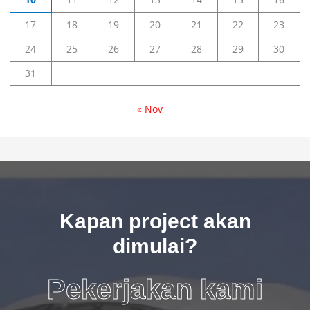
17
18
19
20
21
22
23
24
25
26
27
28
29
30
31
« Nov
Kapan project akan
dimulai?
Pekerjakan kami