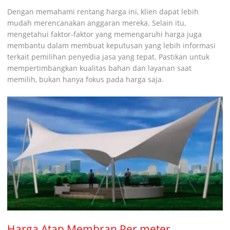
Dengan memahami rentang harga ini, klien dapat lebih
mudah merencanakan anggaran mereka. Selain itu,
mengetahui faktor-faktor yang memengaruhi harga juga
membantu dalam membuat keputusan yang lebih informasi
terkait pemilihan penyedia jasa yang tepat. Pastikan untuk
mempertimbangkan kualitas bahan dan layanan saat
memilih, bukan hanya fokus pada harga saja.
Harga Atap Membran Per meter