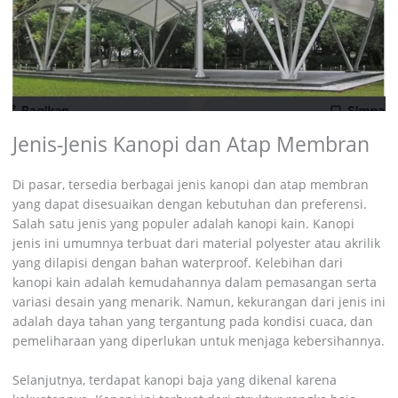
Jenis-Jenis Kanopi dan Atap Membran
Di pasar, tersedia berbagai jenis kanopi dan atap membran
yang dapat disesuaikan dengan kebutuhan dan preferensi.
Salah satu jenis yang populer adalah kanopi kain. Kanopi
jenis ini umumnya terbuat dari material polyester atau akrilik
yang dilapisi dengan bahan waterproof. Kelebihan dari
kanopi kain adalah kemudahannya dalam pemasangan serta
variasi desain yang menarik. Namun, kekurangan dari jenis ini
adalah daya tahan yang tergantung pada kondisi cuaca, dan
pemeliharaan yang diperlukan untuk menjaga kebersihannya.
Selanjutnya, terdapat kanopi baja yang dikenal karena