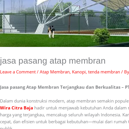
jasa pasang atap membran
Leave a Comment
/
Atap Membran
,
Kanopi
,
tenda membran
/ B
Jasa pasang Atap Membran Terjangkau dan Berkualitas – PT
Dalam dunia konstruksi modern, atap membran semakin populer k
Wira Citra Baja
hadir untuk menjawab kebutuhan Anda dalam 
harga yang terjangkau, mencakup seluruh wilayah Indonesia. K
cepat, dan efisien untuk berbagai kebutuhan—mulai dari rumah tin
publik.