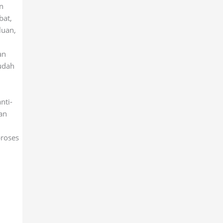
n
bat,
luan,
an
udah
nti-
an
proses