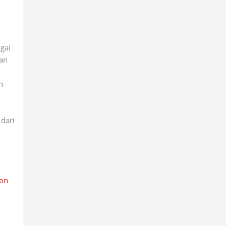
gai
gan
n
 dari
ron