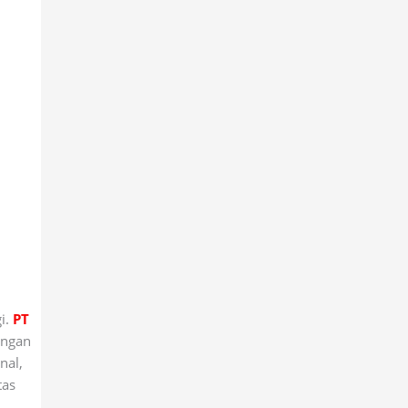
i.
PT
engan
nal,
tas