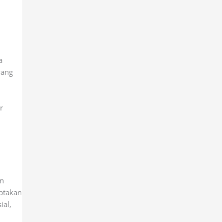
a
yang
r
n
ptakan
ial,