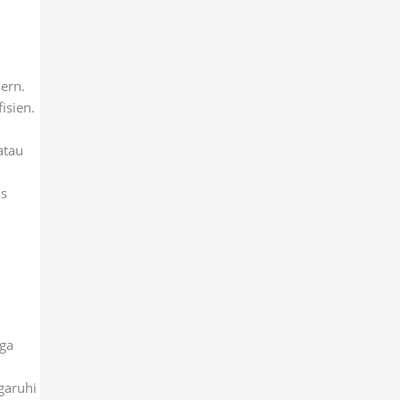
ern.
isien.
atau
as
rga
garuhi