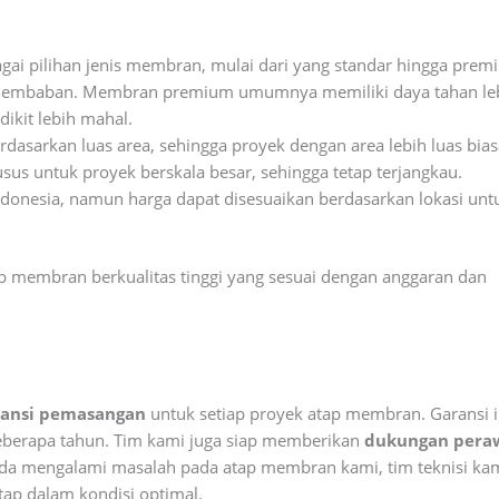
ai pilihan jenis membran, mulai dari yang standar hingga prem
 kelembaban. Membran premium umumnya memiliki daya tahan le
ikit lebih mahal.
dasarkan luas area, sehingga proyek dengan area lebih luas bia
s untuk proyek berskala besar, sehingga tetap terjangkau.
donesia, namun harga dapat disesuaikan berdasarkan lokasi unt
p membran berkualitas tinggi yang sesuai dengan anggaran dan
ransi pemasangan
untuk setiap proyek atap membran. Garansi i
eberapa tahun. Tim kami juga siap memberikan
dukungan pera
Anda mengalami masalah pada atap membran kami, tim teknisi ka
ap dalam kondisi optimal.