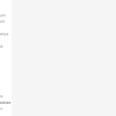
ium
bih
sanya
uk
ni
watan
mi