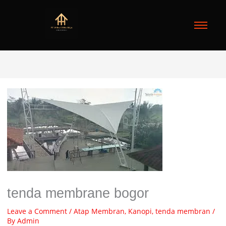
tenda membrane bogor
Leave a Comment
/
Atap Membran
,
Kanopi
,
tenda membran
/
By
Admin