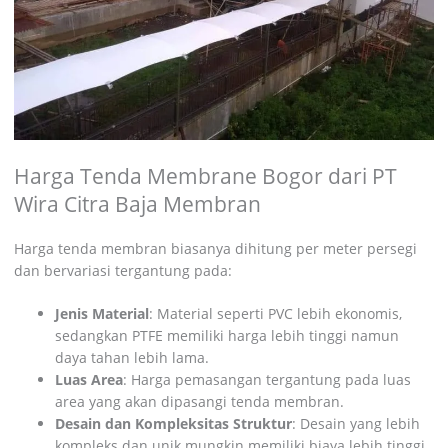
Harga Tenda Membrane Bogor dari PT
Wira Citra Baja Membran
Harga tenda membran biasanya dihitung per meter persegi
dan bervariasi tergantung pada:
Jenis Material
: Material seperti PVC lebih ekonomis,
sedangkan PTFE memiliki harga lebih tinggi namun
daya tahan lebih lama.
Luas Area
: Harga pemasangan tergantung pada luas
area yang akan dipasangi tenda membran.
Desain dan Kompleksitas Struktur
: Desain yang lebih
kompleks dan unik mungkin memiliki biaya lebih tinggi