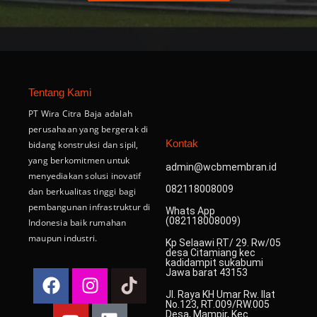
Tentang Kami
PT Wira Citra Baja adalah
perusahaan yang bergerak di
Kontak
bidang konstruksi dan sipil,
yang berkomitmen untuk
admin@wcbmembran.id
menyediakan solusi inovatif
082118008009
dan berkualitas tinggi bagi
pembangunan infrastruktur di
Whats App
(082118008009)
Indonesia baik rumahan
maupun industri.
Kp Selaawi RT/ 29. Rw/05
desa Citamiang kec
kadidampit sukabumi
F
Y
I
L
T
Jawa barat 43153
a
o
n
i
i
Jl. Raya KH Umar Rw. Ilat
No.123, RT.009/RW.005
c
u
s
n
k
Desa, Mampir, Kec.