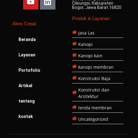
e
t
t
k
t
Cileungsi, Kabupaten
Bogor, Jawa Barat 16820
b
u
a
e
o
o
b
g
d
k
Produk & Layanan
Akes Cepat
o
e
r
i
Jasa Las
k
a
n
Beranda
m
Kanopi
Layanan
Kanopi kain
kanopi membran
Portofolio
Konstruksi Baja
Artikel
Konstruksi dan
Arsitektur
tentang
tenda membran
kontak
Uncategorized